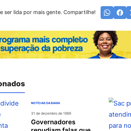
e ser lida por mais gente. Compartilhe!
ionados
NOTÍCIAS DA BAHIA
31 de dezembro de 1969
governadores
repudiam falas que