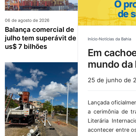
06 de agosto de 2026
balança comercial de
julho tem superávit de
Início
›
Notícias da Bahia
us$ 7 bilhões
em cachoeira, flica 2024 é lançada com tema “o
mundo da l
25 de junho de 
Lançada oficialmen
a cerimônia de t
Literária Interna
acontecer entre o