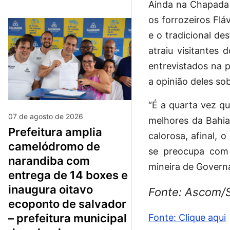
Ainda na Chapada 
os forrozeiros Fl
e o tradicional de
atraiu visitantes
entrevistados na p
a opinião deles sob
“É a quarta vez q
07 de agosto de 2026
melhores da Bahia.
prefeitura amplia
calorosa, afinal, 
camelódromo de
se preocupa com o
narandiba com
mineira de Govern
entrega de 14 boxes e
inaugura oitavo
Fonte: Ascom/
ecoponto de salvador
– prefeitura municipal
Fonte: Clique aqui