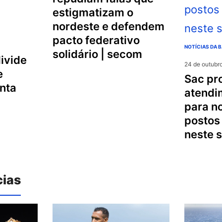
estigmatizam o
nordeste e defendem
pacto federativo
NOTÍCIAS DA B
solidário | secom
24 de outubr
e
sac promove
nta
atendi
para n
postos 
neste 
cias