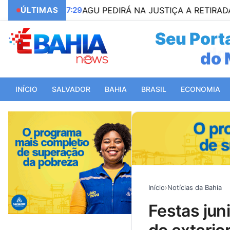
17:29
ÚLTIMAS
AGU PEDIRÁ NA JUSTIÇA A RETIRADA DO DISC
Seu Porta
do 
INÍCIO
SALVADOR
BAHIA
BRASIL
ECONOMIA
Início
›
Notícias da Bahia
festas juninas da bahia recebem turistas do brasil e