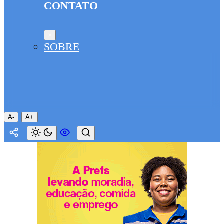
CONTATO
×
SOBRE
A-
A+