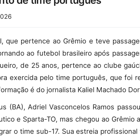
nto de time português
2026
el, que pertence ao Grêmio e teve passag
tornando ao futebol brasileiro após passag
queiro, de 25 anos, pertence ao clube gaúc
a exercida pelo time português, que foi r
nformação é do jornalista Kaliel Machado Dor
éus (BA), Adriel Vasconcelos Ramos passou
tico e Sparta-TO, mas chegou ao Grêmio 
grar o time sub-17. Sua estreia profissional