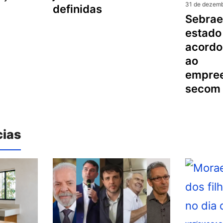
31 de dezemb
definidas
sebrae e governo do
estado
acordo
ao
empree
secom
cias