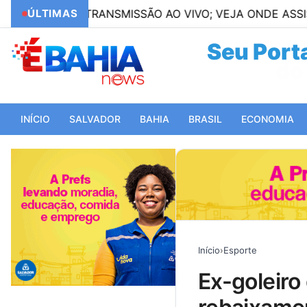
 DE TRANSMISSÃO AO VIVO; VEJA ONDE ASSISTIR
ÚLTIMAS
Seu Porta
do 
INÍCIO
SALVADOR
BAHIA
BRASIL
ECONOMIA
Início
›
Esporte
ex-goleiro do bahia retorna ao grêmio após