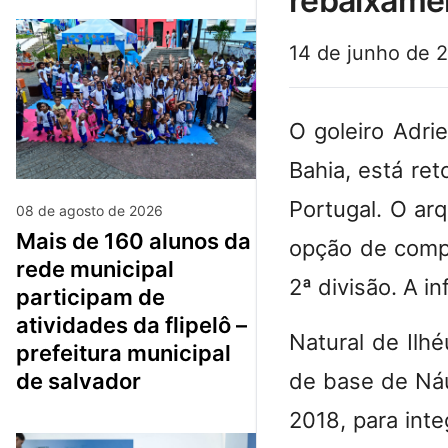
rebaixame
14 de junho de 
O goleiro Adri
Bahia, está re
Portugal. O ar
08 de agosto de 2026
mais de 160 alunos da
opção de compr
rede municipal
2ª divisão. A i
participam de
atividades da flipelô –
Natural de Ilh
prefeitura municipal
de base de Náu
de salvador
2018, para inte