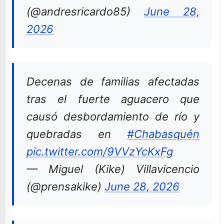
(@andresricardo85)
June 28,
2026
Decenas de familias afectadas
tras el fuerte aguacero que
causó desbordamiento de río y
quebradas en
#Chabasquén
pic.twitter.com/9VVzYcKxFg
— Miguel (Kike) Villavicencio
(@prensakike)
June 28, 2026