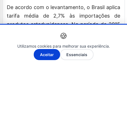
De acordo com o levantamento, o Brasil aplica
tarifa média de 2,7% às importações de
produtos estadunidenses. No período de 2015
a 2024, os EUA mantiveram superávit com o
🍪
Brasil: US$ 43 bilhões em bens e US$ 165
Utilizamos cookies para melhorar sua experiência.
bilhões em serviços.
A-
A+
Aceitar
Essenciais
Os EUA são o terceiro maior parceiro
comercial do Brasil, sendo o destino de 12%
das exportações brasileiras e a origem de 16%
das importações. Também são o principal
destino das exportações da indústria de
transformação nacional, correspondendo a
78,2% das exportações em 2024.
Fonte: Clique aqui