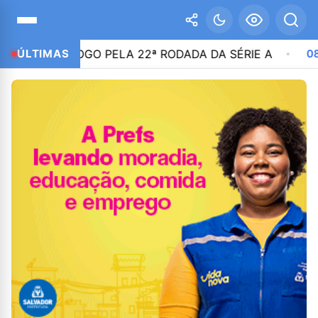
AO JOGO PELA 22ª RODADA DA SÉRIE A
ÚLTIMAS
08:36
NIKOL