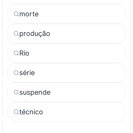
morte
produção
Rio
série
suspende
técnico