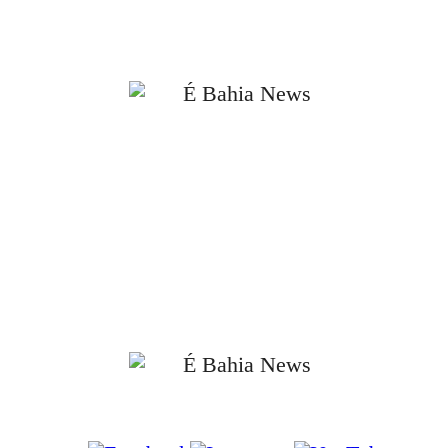
Agradecemos sua visita. Este site é constantemente atualizado com notícias e conteúd
relevantes para você, gamer. Bom proveito!
📰 Notícias verificadas e atualizadas diariamente.
📰 Cobertura completa do Brasil, Bahia, Salvador e principais cidades da
região.
📰 Compromisso com a ética, a transparência e a responsabilidade
jornalística.
📰 Informações apuradas em fontes oficiais e confiáveis.
📰 Jornalismo independente, com foco no interesse público e no combate à
desinformação.
Siga-nos nas Redes Sociais