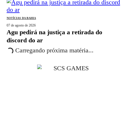
NOTÍCIAS DA BAHIA
07 de agosto de 2026
agu pedirá na justiça a retirada do
discord do ar
Carregando próxima matéria...
Ao navegar por este site, você concorda com os nossos
Termos de Uso
,
Política 
Privacidade
O
ÉBAHIA NEWS
publica conteúdos sobre o que acontece em Salvador, Bahia, Brasi
Economia, Política, Educação, Saúde, Esportes e Entretenimento. As informações s
baseadas em fontes consideradas confiáveis; no entanto, não nos responsabilizamos p
decisões tomadas com base no conteúdo aqui apresentado.
Os materiais publicados são de autoria de seus respectivos criadores e idealizadores. O si
pode alterar, atualizar ou remover conteúdos a qualquer momento, sem aviso prévio.