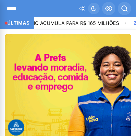
 PRÊMIO ACUMULA PARA R$ 165 MILHÕES
ÚLTIMAS
21:35
PI