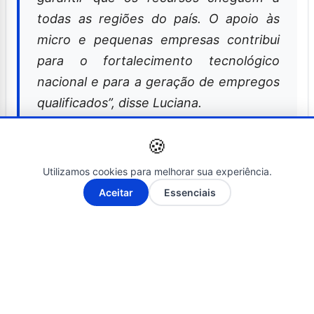
todas as regiões do país. O apoio às
micro e pequenas empresas contribui
para o fortalecimento tecnológico
nacional e para a geração de empregos
qualificados”, disse Luciana.
🍪
O presidente da Finep, Luiz Antônio Elias,
Utilizamos cookies para melhorar sua experiência.
explicou o modelo de cooperação com as
A-
A+
Aceitar
Essenciais
unidades federativas.
“Trabalhamos em conjunto com os
agentes estaduais para operacionalizar
a subvenção econômica e modernizar o