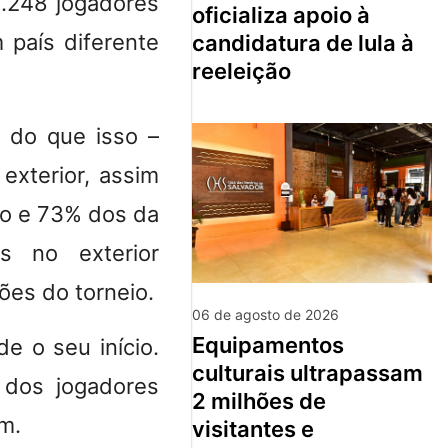
1.248 jogadores
oficializa apoio à
país diferente
candidatura de lula à
reeleição
 do que isso –
xterior, assim
o e 73% dos da
s no exterior
ões do torneio.
06 de agosto de 2026
equipamentos
e o seu início.
culturais ultrapassam
 dos jogadores
2 milhões de
m.
visitantes e