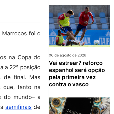
 Marrocos foi o
06 de agosto de 2026
cos na Copa do
vai estrear? reforço
a a 22ª posição
espanhol será opção
 de final. Mas
pela primeira vez
contra o vasco
 que, tanto na
es do mundo– a
às
semifinais
de