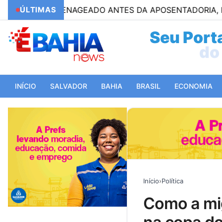
 HOMENAGEADO ANTES DA APOSENTADORIA, PELLEGRIN
ÚLTIMAS
Seu Porta
do 
INÍCIO
SALVADOR
BAHIA
BRASIL
ECONOMIA
Início
›
Política
como a migração se tornou chave para o sucesso