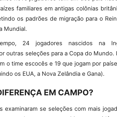
aízes familiares em antigas colônias britân
letindo os padrões de migração para o Rei
a Mundial.
mpo, 24 jogadores nascidos na Ingl
or outras seleções para a Copa do Mundo. Is
m o time escocês e 19 que jogam por países
luindo os EUA, a Nova Zelândia e Gana).
 DIFERENÇA EM CAMPO?
s examinaram se seleções com mais jogad