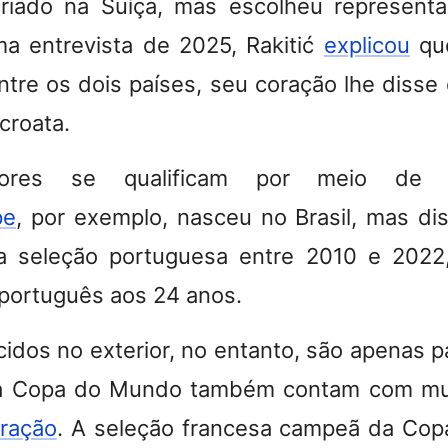
criado na Suíça, mas escolheu representa
a entrevista de 2025, Rakitić
explicou
que
ntre os dois países, seu coração lhe disse 
 croata.
dores se qualificam por meio de r
pe
, por exemplo, nasceu no Brasil, mas d
 seleção portuguesa entre 2010 e 2022
 português aos 24 anos.
dos no exterior, no entanto, são apenas pa
da Copa do Mundo também contam com m
ração
. A seleção francesa campeã da Co