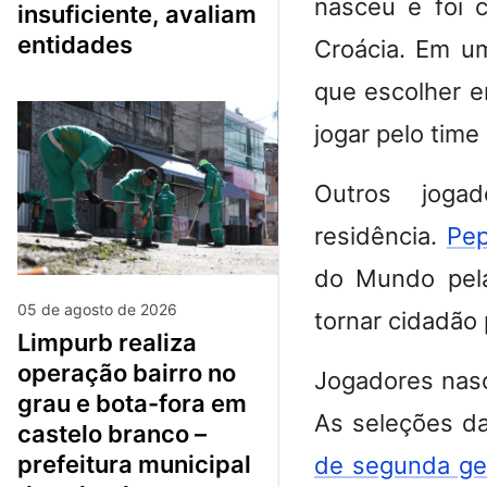
nasceu e foi 
insuficiente, avaliam
entidades
Croácia. Em um
que escolher e
jogar pelo time
Outros joga
residência.
Pe
do Mundo pela
05 de agosto de 2026
tornar cidadão
limpurb realiza
operação bairro no
Jogadores nasci
grau e bota-fora em
As seleções 
castelo branco –
prefeitura municipal
de segunda ge