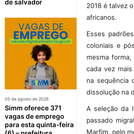
de salvador
2018 é talvez 
africanos.
Esses padrões 
coloniais e pó
mesma forma, 
cada vez mais 
na sequência 
dissolução na 
05 de agosto de 2026
simm oferece 371
A seleção da 
vagas de emprego
passado migra
para esta quinta-feira
Marfim, pelo m
(6) – prefeitura