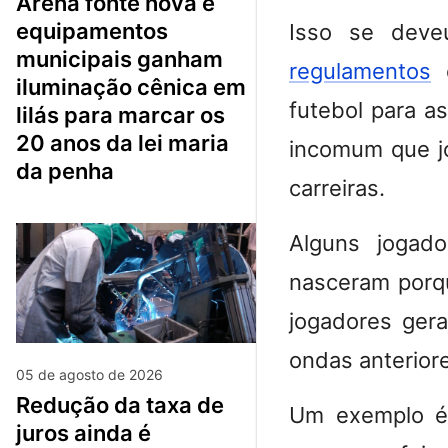
arena fonte nova e
equipamentos
Isso se deve
municipais ganham
regulamentos
q
iluminação cênica em
futebol para a
lilás para marcar os
20 anos da lei maria
incomum que j
da penha
carreiras.
Alguns jogad
nasceram porqu
jogadores ger
ondas anterior
05 de agosto de 2026
redução da taxa de
Um exemplo é 
juros ainda é