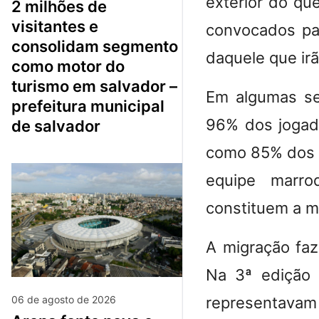
exterior do qu
2 milhões de
visitantes e
convocados pa
consolidam segmento
daquele que irã
como motor do
turismo em salvador –
Em algumas se
prefeitura municipal
96% dos jogad
de salvador
como 85% dos 
equipe marro
constituem a ma
A migração faz
Na 3ª edição 
06 de agosto de 2026
representavam 