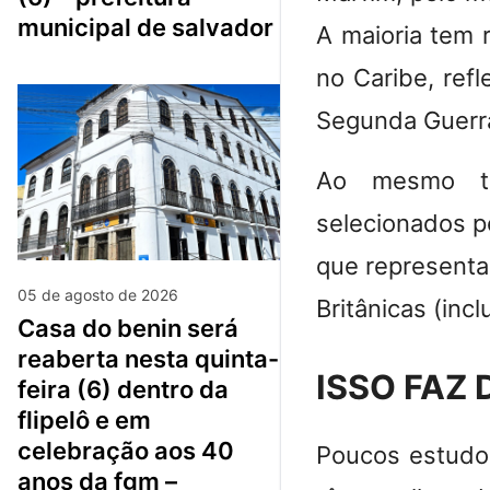
municipal de salvador
A maioria tem r
no Caribe, ref
Segunda Guerr
Ao mesmo te
selecionados p
que representa
05 de agosto de 2026
Britânicas (inc
casa do benin será
reaberta nesta quinta-
ISSO FAZ
feira (6) dentro da
flipelô e em
celebração aos 40
Poucos estudo
anos da fgm –