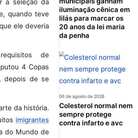
municipais ganham
r a seleção da
iluminação cênica em
, quando teve
lilás para marcar os
que ele deveria
20 anos da lei maria
da penha
equisitos de
isputou 4 Copas
, depois de se
06 de agosto de 2026
colesterol normal nem
rte da história.
sempre protege
uitos
imigrantes
contra infarto e avc
pa do Mundo de