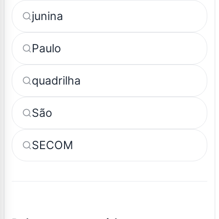
junina
Paulo
quadrilha
São
SECOM