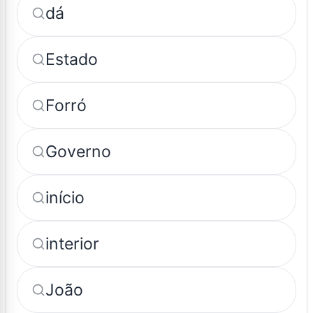
dá
Estado
Forró
Governo
início
interior
João