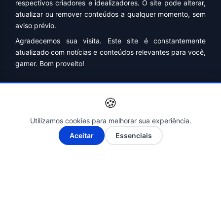
respectivos criadores e idealizadores. O site pode alterar,
atualizar ou remover conteúdos a qualquer momento, sem
aviso prévio.
Agradecemos sua visita. Este site é constantemente
atualizado com notícias e conteúdos relevantes para você,
gamer. Bom proveito!
🍪
Utilizamos cookies para melhorar sua experiência.
A-
A+
Aceitar
Essenciais
📰 Notícias verificadas e atualizadas diariamente.
📰 Cobertura completa do Brasil, Bahia, Salvador e
principais cidades da região.
📰 Compromisso com a ética, a transparência e a
responsabilidade jornalística.