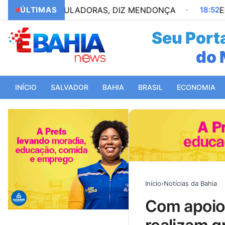
DE REGULADORAS, DIZ MENDONÇA
ÚLTIMAS
18:52
EM NOVA R
Seu Porta
da
INÍCIO
SALVADOR
BAHIA
BRASIL
ECONOMIA
Início
›
Notícias da Bahia
com apoio do governo, entre rios e alagoinhas