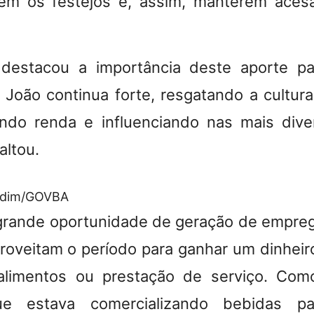
em os festejos e, assim, manterem acesa
.
destacou a importância deste aporte par
o João continua forte, resgatando a cultur
ando renda e influenciando nas mais dive
altou.
ndim/GOVBA
grande oportunidade de geração de empre
roveitam o período para ganhar um dinheiro
limentos ou prestação de serviço. Co
ue estava comercializando bebidas pa