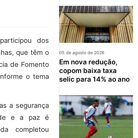
articipou dos
nhas, que têm o
05 de agosto de 2026
em nova redução,
cia de Fomento
copom baixa taxa
onforme o tema
selic para 14% ao ano
mas a segurança
dade e a paz é
nda completou