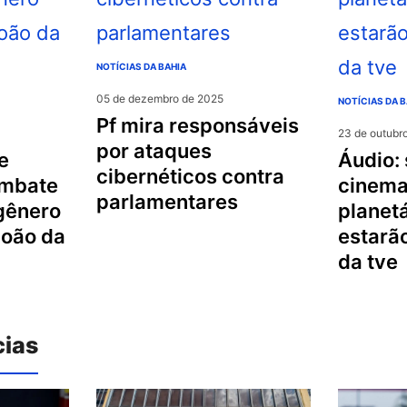
NOTÍCIAS DA BAHIA
05 de dezembro de 2025
NOTÍCIAS DA B
pf mira responsáveis
23 de outubr
por ataques
áudio: samba chula,
cibernéticos contra
ombate
cinema
parlamentares
 gênero
planetá
joão da
estarã
da tve
cias