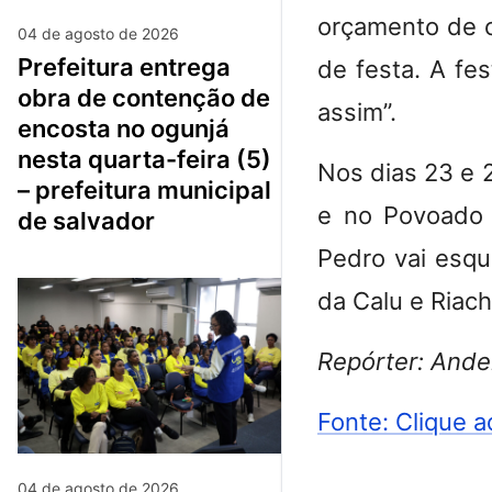
orçamento de c
04 de agosto de 2026
prefeitura entrega
de festa. A fes
obra de contenção de
assim”.
encosta no ogunjá
nesta quarta-feira (5)
Nos dias 23 e 2
– prefeitura municipal
e no Povoado 
de salvador
Pedro vai esqu
da Calu e Riach
Repórter: Ande
Fonte: Clique a
04 de agosto de 2026