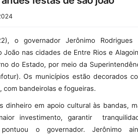
randes festas de são joão
2024
2), o governador Jerônimo Rodrigues p
o João nas cidades de Entre Rios e Alagoi
rno do Estado, por meio da Superintendên
ufotur). Os municípios estão decorados c
, com bandeirolas e fogueiras.
 dinheiro em apoio cultural às bandas, 
aior investimento, garantir tranquili
, pontuou o governador. Jerônimo ai