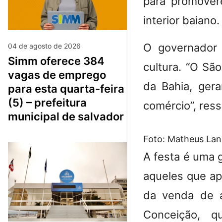
para promover
interior baiano
O governador 
04 de agosto de 2026
simm oferece 384
cultura. “O Sã
vagas de emprego
da Bahia, ger
para esta quarta-feira
(5) – prefeitura
comércio”, ress
municipal de salvador
Foto: Matheus La
A festa é uma 
aqueles que ap
da venda de a
Conceição, q