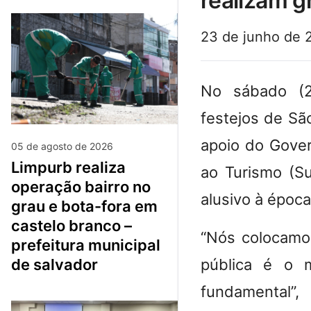
realizam g
23 de junho de 
No sábado (2
festejos de Sã
apoio do Gove
05 de agosto de 2026
limpurb realiza
ao Turismo (S
operação bairro no
alusivo à época
grau e bota-fora em
castelo branco –
“Nós colocamos
prefeitura municipal
pública é o m
de salvador
fundamental”