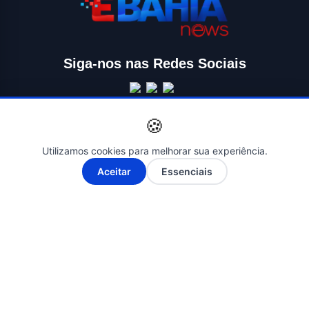
Siga-nos nas Redes Sociais
🍪
Utilizamos cookies para melhorar sua experiência.
A-
A+
Aceitar
Essenciais
© 2026 ÉBAHIA NEWS - O SEU PORTAL DE NOTÍCIAS. Todos os
direitos reservados. | Criado por
Novatopnet
INÍCIO
SALVADOR
BAHIA
BRASIL
ECONOMIA
POLÍTICA
EDUCAÇÃO