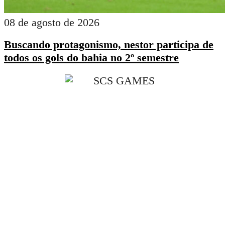
08 de agosto de 2026
Buscando protagonismo, nestor participa de
todos os gols do bahia no 2º semestre
Ao navegar por este site, você concorda com os nossos
Termos de Uso
,
Política 
Privacidade
O
ÉBAHIA NEWS
publica conteúdos sobre o que acontece em Salvador, Bahia, Brasi
Economia, Política, Educação, Saúde, Esportes e Entretenimento. As informações s
baseadas em fontes consideradas confiáveis; no entanto, não nos responsabilizamos p
decisões tomadas com base no conteúdo aqui apresentado.
Os materiais publicados são de autoria de seus respectivos criadores e idealizadores. O si
pode alterar, atualizar ou remover conteúdos a qualquer momento, sem aviso prévio.
Agradecemos sua visita. Este site é constantemente atualizado com notícias e conteúd
relevantes para você, gamer. Bom proveito!