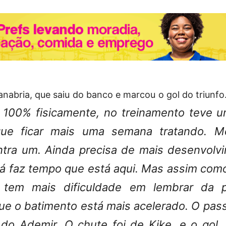
anabria, que saiu do banco e marcou o gol do triunfo
á 100% fisicamente, no treinamento teve 
que ficar mais uma semana tratando. Me
ntra um. Ainda precisa de mais desenvolv
 já faz tempo que está aqui. Mas assim com
 tem mais dificuldade em lembrar da p
 o batimento está mais acelerado. O passe
o do Ademir. O chute foi de Kike, e o gol,