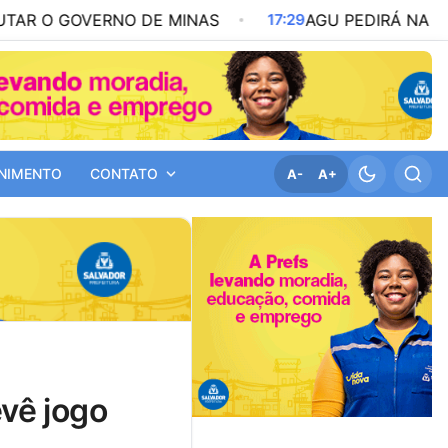
RNO DE MINAS
17:29
AGU PEDIRÁ NA JUSTIÇA A RE
NIMENTO
CONTATO
A-
A+