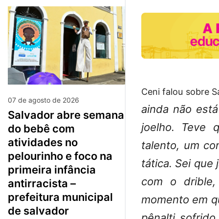
Ceni falou sobre S
07 de agosto de 2026
ainda não est
salvador abre semana
joelho. Teve 
do bebê com
atividades no
talento, um co
pelourinho e foco na
tática. Sei que
primeira infância
com o drible,
antirracista –
prefeitura municipal
momento em que
de salvador
pênalti sofrid