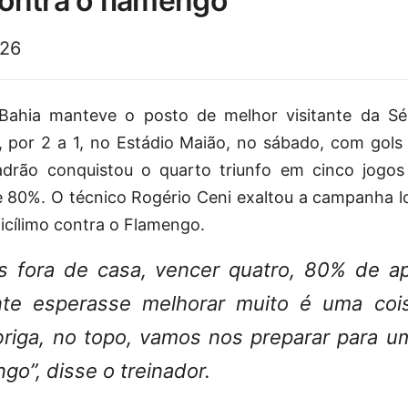
 contra o flamengo
026
Bahia manteve o posto de melhor visitante da Sé
a, por 2 a 1, no Estádio Maião, no sábado, com gols
adrão conquistou o quarto triunfo em cinco jogos
 80%. O técnico Rogério Ceni exaltou a campanha l
ficílimo contra o Flamengo.
os fora de casa, vencer quatro, 80% de a
e esperasse melhorar muito é uma coi
iga, no topo, vamos nos preparar para um 
go”, disse o treinador.