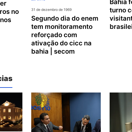
bahia fecha primeiro
turno 
31 de dezembro de 1969
ros no
visitan
segundo dia do enem
inos
brasil
tem monitoramento
reforçado com
ativação do cicc na
bahia | secom
cias