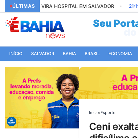
SCO VIRA HOSPITAL EM SALVADOR
ÚLTIMAS
21:19
REPUBLICAN
Seu Porta
do 
INÍCIO
SALVADOR
BAHIA
BRASIL
ECONOMIA
Início
›
Esporte
ceni exalta campanha do bahia fora e prevê jogo