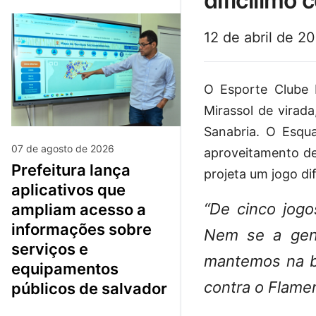
dificílimo
12 de abril de 2
O Esporte Clube 
Mirassol de virad
Sanabria. O Esqu
07 de agosto de 2026
aproveitamento de
prefeitura lança
projeta um jogo di
aplicativos que
“De cinco jog
ampliam acesso a
informações sobre
Nem se a gent
serviços e
mantemos na br
equipamentos
contra o Flamen
públicos de salvador