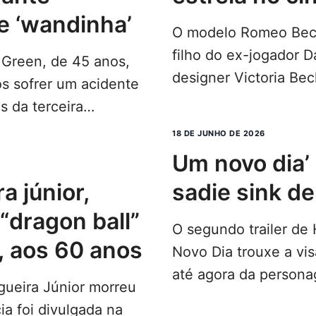
e ‘wandinha’
O modelo Romeo Bec
filho do ex-jogador 
a Green, de 45 anos,
designer Victoria Bec
ós sofrer um acidente
papel definidos para
s da terceira
dinha“,…
LEIA MAIS...
18 DE JUNHO DE 2026
um novo dia’ esconde
sadie sink de
“dragon ball”
O segundo trailer d
, aos 60 anos
Novo Dia trouxe a vi
até agora da persona
igueira Júnior morreu
por Sadie Sink dent
ia foi divulgada na