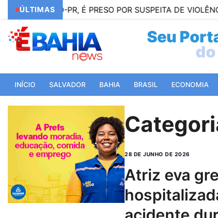
TICO-PR, É PRESO POR SUSPEITA DE VIOLÊNCIA DOMÉS
ÚLTIMAS
Seu Porta
do 
INÍCIO
SALVADOR
BAHIA
BRASIL
ECONOMIA
Categori
28 DE JUNHO DE 2026
atriz eva green é
hospitalizad
acidente du