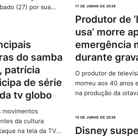
bado (27) por sua
17 DE JUNHO DE 2026
produtor de ‘love island
usa’ morre a
emergência 
ras do samba
durante grav
 patrícia
O produtor de televi
icipa de série
morreu aos 40 anos 
da tv globo
na produção da oita
reality show norte-
os movimentos
MAIS...
15 DE JUNHO DE 2026
ntes da cultura
disney suspende
staque na tela da TV