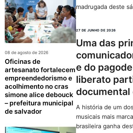
madrugada deste sá
amiga…
LEIA MAIS...
27 DE JUNHO DE 2026
uma das principais
comunicado
08 de agosto de 2026
oficinas de
e do pagode,
artesanato fortalecem
liberato part
empreendedorismo e
acolhimento no cras
documental 
simone alice debouck
– prefeitura municipal
A história de um d
de salvador
musicais mais marca
brasileira ganha de