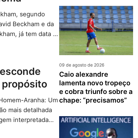
kham, segundo
David Beckham e da
kham, já tem data e
…
LEIA MAIS...
09 de agosto de 2026
caio alexandre
 propósito
lamenta novo tropeço
e cobra triunfo sobre a
chape: “precisamos”
e Homem-Aranha: Um
são mais detalhada
gem interpretada
ro…
LEIA MAIS...