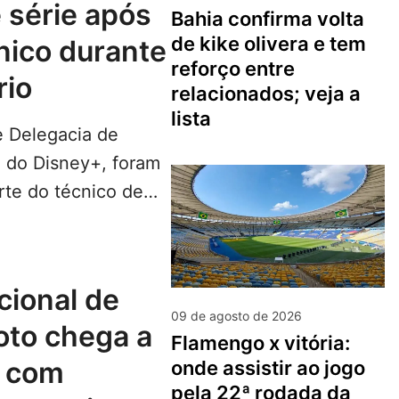
 série após
bahia confirma volta
de kike olivera e tem
nico durante
reforço entre
rio
relacionados; veja a
lista
e Delegacia de
 do Disney+, foram
te do técnico de
 Luiz Fernando,…
LEIA
09 de agosto de 2026
oto chega a
flamengo x vitória:
a com
onde assistir ao jogo
pela 22ª rodada da