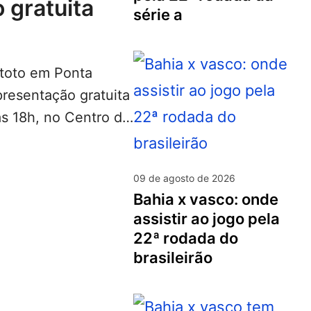
 gratuita
série a
)
atoto em Ponta
presentação gratuita
às 18h, no Centro de
vamento…
LEIA MAIS...
09 de agosto de 2026
bahia x vasco: onde
assistir ao jogo pela
22ª rodada do
brasileirão