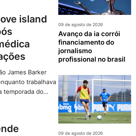
09 de agosto de 2026
pós
avanço da ia corrói
médica
financiamento do
jornalismo
ações
profissional no brasil
são James Barker
enquanto trabalhava
va temporada do
americano Love…
LEIA
09 de agosto de 2026