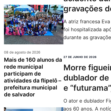
gravações d
A atriz francesa Ev
foi hospitalizada ap
durante as gravaçõe
temporada de “Wan
08 de agosto de 2026
27 DE JUNHO DE 2026
mais de 160 alunos da
morre figueira júnior,
rede municipal
participam de
dublador de 
atividades da flipelô –
e “futurama”
prefeitura municipal
de salvador
O ator e dublador F
aos 60 anos. A notíc