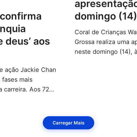
apresentação
domingo (14
anquia
Coral de Crianças W
e deus’ aos
Grossa realiza uma a
neste domingo (14), 
Convenções do Avi
de ação Jackie Chan
s fases mais
 carreira. Aos 72
Carregar Mais