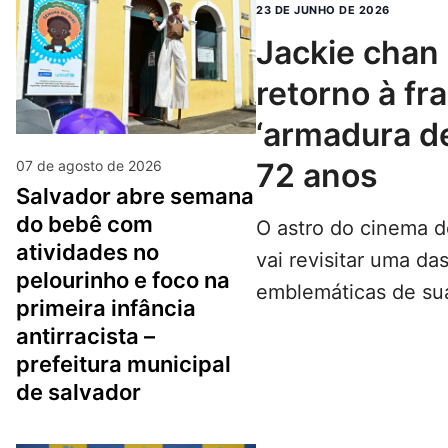
23 DE JUNHO DE 2026
jackie chan confirma
retorno à fr
‘armadura d
72 anos
07 de agosto de 2026
salvador abre semana
do bebê com
O astro do cinema 
atividades no
vai revisitar uma da
pelourinho e foco na
emblemáticas de sua
primeira infância
anos, o…
LEIA MAIS...
antirracista –
prefeitura municipal
de salvador