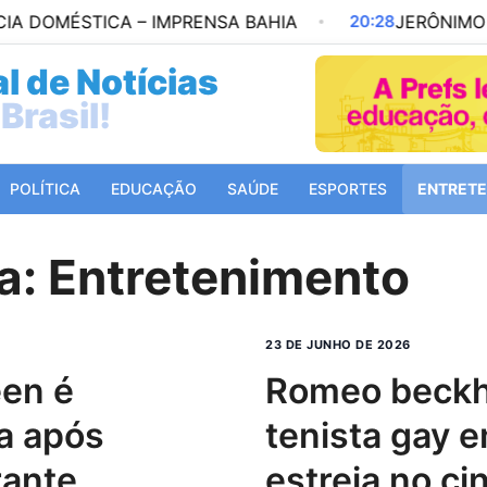
TICA – IMPRENSA BAHIA
20:28
JERÔNIMO DEFENDE 
l de Notícias
Mundo!
POLÍTICA
EDUCAÇÃO
SAÚDE
ESPORTES
ENTRET
a:
Entretenimento
23 DE JUNHO DE 2026
romeo beckham viverá
a após
tenista gay 
rante
estreia no c