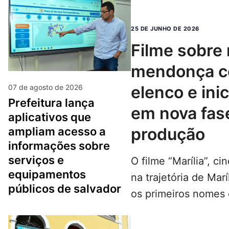
Globo. Na próxima q
MAIS...
25 DE JUNHO DE 2026
filme sobre marília
mendonça c
elenco e ini
07 de agosto de 2026
prefeitura lança
em nova fas
aplicativos que
produção
ampliam acesso a
informações sobre
serviços e
O filme “Marília”, ci
equipamentos
na trajetória de Mar
públicos de salvador
os primeiros nomes 
e avança para o iní