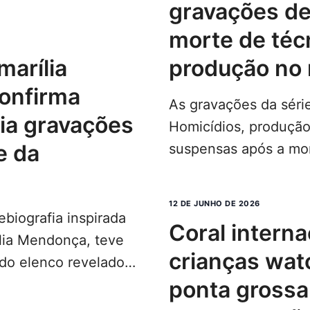
uarta-feira,…
gravações de
LEIA
morte de téc
produção no 
onfirma
As gravações da séri
cia gravações
Homicídios, produção
e da
suspensas após a mor
manutenção elétrica
MAIS...
12 DE JUNHO DE 2026
nebiografia inspirada
coral internacional de
ília Mendonça, teve
crianças wat
do elenco revelados
cio…
ponta gross
LEIA MAIS...