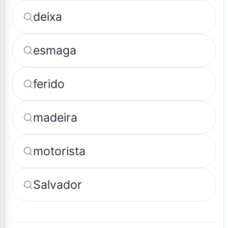
deixa
esmaga
ferido
madeira
motorista
Salvador