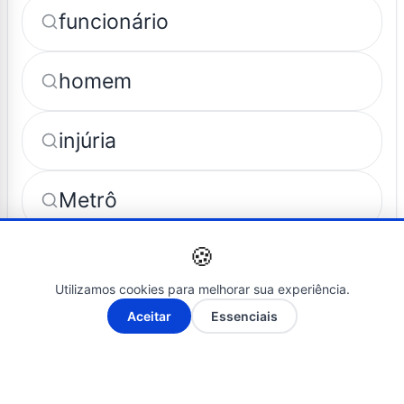
funcionário
homem
injúria
Metrô
🍪
por
Utilizamos cookies para melhorar sua experiência.
A-
A+
preso
Aceitar
Essenciais
racial