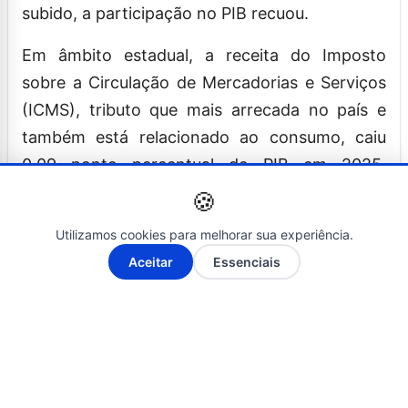
subido, a participação no PIB recuou.
Em âmbito estadual, a receita do Imposto
sobre a Circulação de Mercadorias e Serviços
(ICMS), tributo que mais arrecada no país e
também está relacionado ao consumo, caiu
0,09 ponto percentual do PIB em 2025,
mesmo com o aumento nominal da
🍪
arrecadação. Segundo o Tesouro Nacional,
Utilizamos cookies para melhorar sua experiência.
esse movimento reflete a composição do
A-
A+
Aceitar
Essenciais
crescimento econômico em 2025,
concentrado em setores sobre os quais não há
incidência do ICMS ou a incidência é reduzida.
Na esfera municipal, a receita do Imposto
sobre Serviços (ISS) subiu 0,02 ponto