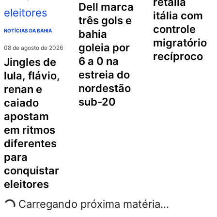
retalia
dell marca
itália com
três gols e
controle
NOTÍCIAS DA BAHIA
bahia
migratório
goleia por
08 de agosto de 2026
recíproco
6 a 0 na
jingles de
estreia do
lula, flávio,
nordestão
renan e
sub-20
caiado
apostam
em ritmos
diferentes
para
conquistar
eleitores
Carregando próxima matéria...