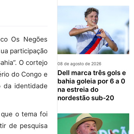
Bloco Os Negões
sua participação
ahia”. O cortejo
08 de agosto de 2026
dell marca três gols e
ério do Congo e
bahia goleia por 6 a 0
o da identidade
na estreia do
nordestão sub-20
que o tema foi
tir de pesquisa