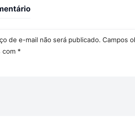
mentário
o de e-mail não será publicado.
Campos ob
s com
*