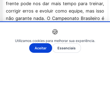
frente pode nos dar mais tempo para treinar,
corrigir erros e evoluir como equipe, mas isso
não garante nada. O Campeonato Brasileiro é
extremamente equilibrado e competitivo”.
🍪
Desafio do Bahia é ser mais
Utilizamos cookies para melhorar sua experiência.
A-
A+
Aceitar
Essenciais
regular no segundo semestre
Mesmo com um início de campanha positivo,
disputando entre os quatro primeiros
colocados durante a maior parte do turno, o
Bahia ficou seis rodadas sem vencer antes de
derrotar o Botafogo no último jogo do
semestre.