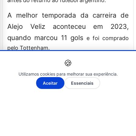
antes do returno ao futebol argentino.
A melhor temporada da carreira de
Alejo Veliz aconteceu em 2023,
quando marcou 11 gols
e foi comprado
pelo Tottenham.
🍪
Somando todas as temporadas, de 2021 a
2026:
Utilizamos cookies para melhorar sua experiência.
A-
A+
Aceitar
Essenciais
35 gols marcados em 146 jogos
oficiais
, divididos por passagens por
quatro clubes;
0,24 gol por jogo
Em média, Veliz tem
ao longo da carreira
;