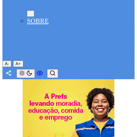
×
SOBRE
A-
A+