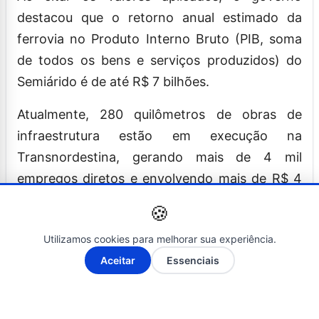
destacou que o retorno anual estimado da
ferrovia no Produto Interno Bruto (PIB, soma
de todos os bens e serviços produzidos) do
Semiárido é de até R$ 7 bilhões.
Atualmente, 280 quilômetros de obras de
infraestrutura estão em execução na
Transnordestina, gerando mais de 4 mil
empregos diretos e envolvendo mais de R$ 4
bilhões em contratos assinados. No total, a
🍪
ferrovia tem 1.209 quilômetros de extensão e
Utilizamos cookies para melhorar sua experiência.
passa por 53 municípios; de Eliseu Martins, no
A-
A+
Aceitar
Essenciais
Piauí, vai até o Porto do Pecém, no Ceará,
passando por Salgueiro, em Pernambuco.