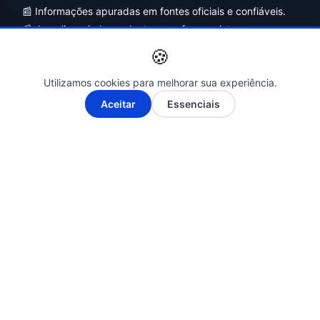
📰 Informações apuradas em fontes oficiais e confiáveis.
📰 Jornalismo independente, com foco no interesse
público e no combate à desinformação.
🍪
Utilizamos cookies para melhorar sua experiência.
A-
A+
Aceitar
Essenciais
Siga-nos nas Redes Sociais