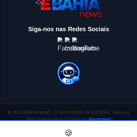
Siga-nos nas Redes Sociais
© 2026 ÉBAHIA NEWS - O SEU PORTAL DE NOTÍCIAS. Todos os
direitos reservados. | Criado por
Novatopnet
INÍCIO
SALVADOR
BAHIA
BRASIL
ECONOMIA
POLÍTICA
EDUCAÇÃO
🍪