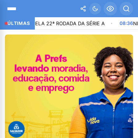
 JOGO PELA 22ª RODADA DA SÉRIE A
ÚLTIMAS
08:36
NIKOLAS